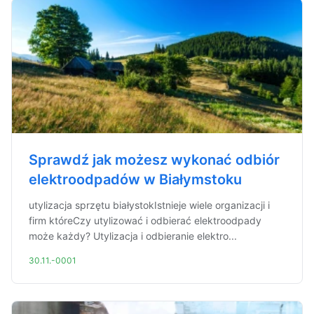
Sprawdź jak możesz wykonać odbiór
elektroodpadów w Białymstoku
utylizacja sprzętu białystokIstnieje wiele organizacji i
firm któreCzy utylizować i odbierać elektroodpady
może każdy? Utylizacja i odbieranie elektro...
30.11.-0001