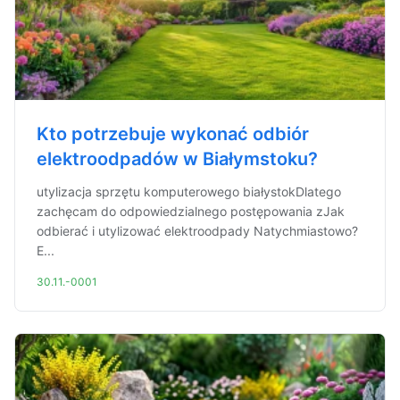
Kto potrzebuje wykonać odbiór
elektroodpadów w Białymstoku?
utylizacja sprzętu komputerowego białystokDlatego
zachęcam do odpowiedzialnego postępowania zJak
odbierać i utylizować elektroodpady Natychmiastowo?
E...
30.11.-0001