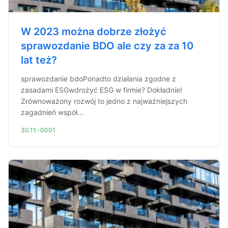
W 2023 można dobrze złożyć
sprawozdanie BDO ale czy za za 10
lat też?
sprawozdanie bdoPonadto działania zgodne z
zasadami ESGwdrożyć ESG w firmie? Dokładnie!
Zrównoważony rozwój to jedno z najważniejszych
zagadnień współ...
30.11.-0001