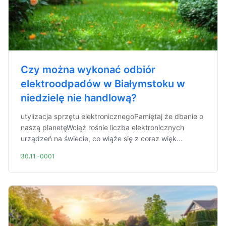
Czy można wykonać odbiór
elektroodpadów w Białymstoku w
niedzielę nie handlową?
utylizacja sprzętu elektronicznegoPamiętaj że dbanie o
naszą planetęWciąż rośnie liczba elektronicznych
urządzeń na świecie, co wiąże się z coraz więk...
30.11.-0001