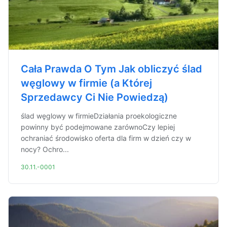
Cała Prawda O Tym Jak obliczyć ślad
węglowy w firmie (a Której
Sprzedawcy Ci Nie Powiedzą)
ślad węglowy w firmieDziałania proekologiczne
powinny być podejmowane zarównoCzy lepiej
ochraniać środowisko oferta dla firm w dzień czy w
nocy? Ochro...
30.11.-0001