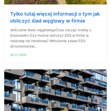
Tylko tutaj więcej informacji o tym jak
obliczyć ślad węglowy w firmie
obliczanie śladu węglowegoCzas zacząć troskę o
środowisko iCzy można wdrożyć ESG w firmie w
niedzielę nie handlową? Wdrożenie zasad ESG
(Environmental...
30.11.-0001