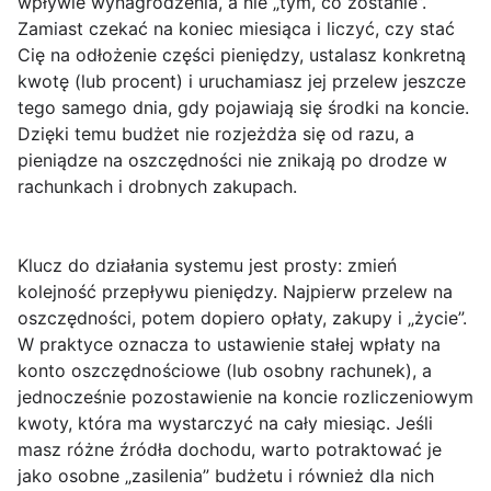
wpływie wynagrodzenia, a nie „tym, co zostanie”.
Zamiast czekać na koniec miesiąca i liczyć, czy stać
Cię na odłożenie części pieniędzy, ustalasz konkretną
kwotę (lub procent) i uruchamiasz jej przelew jeszcze
tego samego dnia, gdy pojawiają się środki na koncie.
Dzięki temu budżet nie rozjeżdża się od razu, a
pieniądze na oszczędności nie znikają po drodze w
rachunkach i drobnych zakupach.
Klucz do działania systemu jest prosty:
zmień
kolejność przepływu pieniędzy
. Najpierw przelew na
oszczędności, potem dopiero opłaty, zakupy i „życie”.
W praktyce oznacza to ustawienie stałej wpłaty na
konto oszczędnościowe (lub osobny rachunek), a
jednocześnie pozostawienie na koncie rozliczeniowym
kwoty, która ma wystarczyć na cały miesiąc. Jeśli
masz różne źródła dochodu, warto potraktować je
jako osobne „zasilenia” budżetu i również dla nich