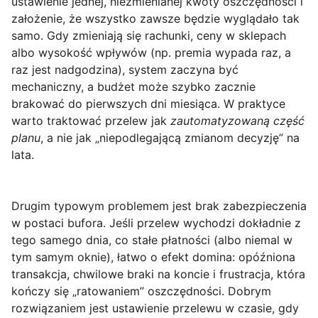
ustawienie jednej, niezmienianej kwoty oszczędności i
założenie, że wszystko zawsze będzie wyglądało tak
samo. Gdy zmieniają się rachunki, ceny w sklepach
albo wysokość wpływów (np. premia wypada raz, a
raz jest nadgodzina), system zaczyna być
mechaniczny, a budżet może szybko zacznie
brakować do pierwszych dni miesiąca. W praktyce
warto traktować przelew jak
zautomatyzowaną część
planu
, a nie jak „niepodlegającą zmianom decyzję” na
lata.
Drugim typowym problemem jest brak zabezpieczenia
w postaci bufora. Jeśli przelew wychodzi dokładnie z
tego samego dnia, co stałe płatności (albo niemal w
tym samym oknie), łatwo o efekt domina: opóźniona
transakcja, chwilowe braki na koncie i frustracja, która
kończy się „ratowaniem” oszczędności. Dobrym
rozwiązaniem jest ustawienie przelewu w czasie, gdy