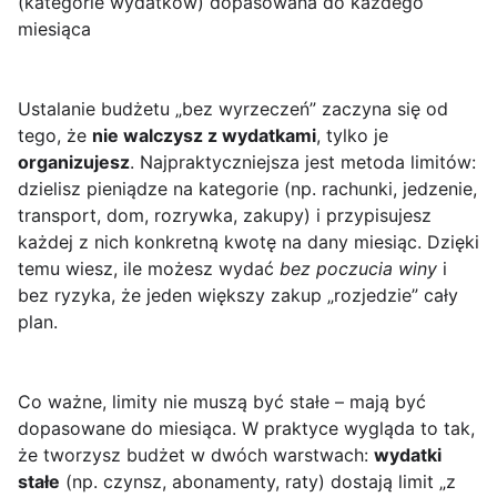
(kategorie wydatków) dopasowana do każdego
miesiąca
Ustalanie budżetu „bez wyrzeczeń” zaczyna się od
tego, że
nie walczysz z wydatkami
, tylko je
organizujesz
. Najpraktyczniejsza jest metoda limitów:
dzielisz pieniądze na kategorie (np. rachunki, jedzenie,
transport, dom, rozrywka, zakupy) i przypisujesz
każdej z nich konkretną kwotę na dany miesiąc. Dzięki
temu wiesz, ile możesz wydać
bez poczucia winy
i
bez ryzyka, że jeden większy zakup „rozjedzie” cały
plan.
Co ważne, limity nie muszą być stałe – mają być
dopasowane do miesiąca. W praktyce wygląda to tak,
że tworzysz budżet w dwóch warstwach:
wydatki
stałe
(np. czynsz, abonamenty, raty) dostają limit „z