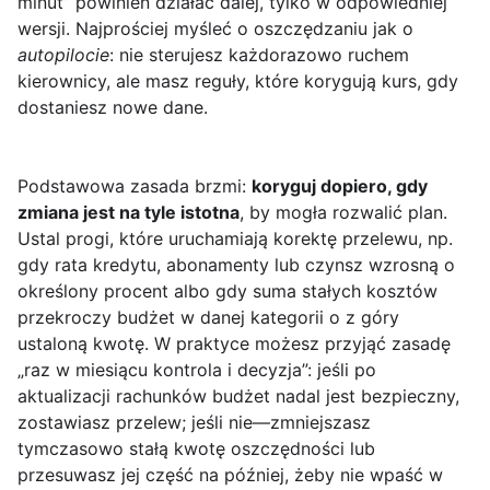
minut” powinien działać dalej, tylko w odpowiedniej
wersji. Najprościej myśleć o oszczędzaniu jak o
autopilocie
: nie sterujesz każdorazowo ruchem
kierownicy, ale masz reguły, które korygują kurs, gdy
dostaniesz nowe dane.
Podstawowa zasada brzmi:
koryguj dopiero, gdy
zmiana jest na tyle istotna
, by mogła rozwalić plan.
Ustal progi, które uruchamiają korektę przelewu, np.
gdy rata kredytu, abonamenty lub czynsz wzrosną o
określony procent albo gdy suma stałych kosztów
przekroczy budżet w danej kategorii o z góry
ustaloną kwotę. W praktyce możesz przyjąć zasadę
„raz w miesiącu kontrola i decyzja”: jeśli po
aktualizacji rachunków budżet nadal jest bezpieczny,
zostawiasz przelew; jeśli nie—zmniejszasz
tymczasowo stałą kwotę oszczędności lub
przesuwasz jej część na później, żeby nie wpaść w