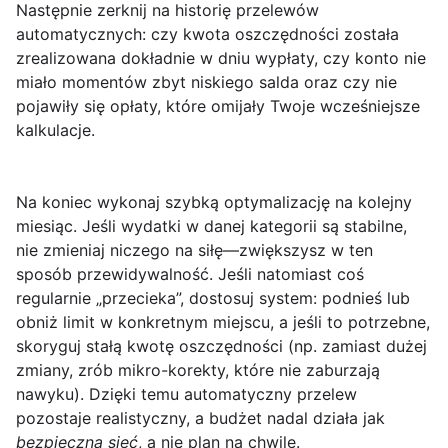
Następnie zerknij na historię przelewów
automatycznych: czy kwota oszczędności została
zrealizowana dokładnie w dniu wypłaty, czy konto nie
miało momentów zbyt niskiego salda oraz czy nie
pojawiły się opłaty, które omijały Twoje wcześniejsze
kalkulacje.
Na koniec wykonaj
szybką optymalizację
na kolejny
miesiąc. Jeśli wydatki w danej kategorii są stabilne,
nie zmieniaj niczego na siłę—zwiększysz w ten
sposób przewidywalność. Jeśli natomiast coś
regularnie „przecieka”, dostosuj system: podnieś lub
obniż limit w konkretnym miejscu, a jeśli to potrzebne,
skoryguj stałą kwotę oszczędności (np. zamiast dużej
zmiany, zrób mikro-korekty, które nie zaburzają
nawyku). Dzięki temu automatyczny przelew
pozostaje realistyczny, a budżet nadal działa jak
bezpieczna sieć
, a nie plan na chwilę.