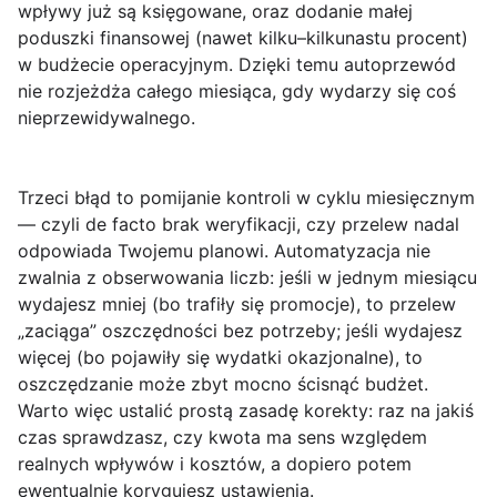
wpływy już są księgowane, oraz dodanie małej
poduszki finansowej (nawet kilku–kilkunastu procent)
w budżecie operacyjnym. Dzięki temu autoprzewód
nie rozjeżdża całego miesiąca, gdy wydarzy się coś
nieprzewidywalnego.
Trzeci błąd to pomijanie kontroli w cyklu miesięcznym
— czyli de facto brak weryfikacji, czy przelew nadal
odpowiada Twojemu planowi. Automatyzacja nie
zwalnia z obserwowania liczb: jeśli w jednym miesiącu
wydajesz mniej (bo trafiły się promocje), to przelew
„zaciąga” oszczędności bez potrzeby; jeśli wydajesz
więcej (bo pojawiły się wydatki okazjonalne), to
oszczędzanie może zbyt mocno ścisnąć budżet.
Warto więc ustalić prostą zasadę korekty: raz na jakiś
czas sprawdzasz, czy kwota ma sens względem
realnych wpływów i kosztów, a dopiero potem
ewentualnie korygujesz ustawienia.