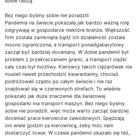
sobie radzą.
Bez niego byśmy sobie nie poradzili
Pandemia na świecie pokazała jak bardzo ważną rolę
odgrywają w gospodarce niektóre branże. Większość
firm została zamknięta bądź ich działalność została
mocno ograniczona, a transport ponadgabarytowy
zaczął być bardziej doceniany. W dobie pandemii był
problem z przekraczaniem granic, a transport ciężki
cały czas był możliwy. Kierowcy takich ciężarówek nie
musieli nawet przechodzić kwarantanny, chociaż
podróżowali często po całym świecie i nie raz
znajdowali się w czerwonych strefach. To właśnie
pokazało jak duże znaczenie dla światowej
gospodarki ma transport maszyn. Bez niego byśmy
sobie nie poradzili, więc może warto zacząć bardziej
doceniać prace kierowców zawodowych. Spędzają
oni wiele godzin za kierownicą, żeby móc nam
dostarczyć towar. W czasie pandemii okazało się też,