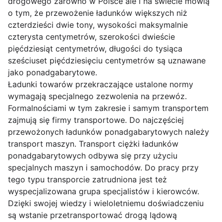
drogowego zarówno w Polsce ale i na świecie mówią
o tym, że przewożenie ładunków większych niż
czterdzieści dwie tony, wysokości maksymalnie
czterysta centymetrów, szerokości dwieście
pięćdziesiąt centymetrów, długości do tysiąca
sześciuset pięćdziesięciu centymetrów są uznawane
jako ponadgabarytowe.
Ładunki towarów przekraczające ustalone normy
wymagają specjalnego zezwolenia na przewóz.
Formalnościami w tym zakresie i samym transportem
zajmują się firmy transportowe. Do najczęściej
przewożonych ładunków ponadgabarytowych należy
transport maszyn. Transport ciężki ładunków
ponadgabarytowych odbywa się przy użyciu
specjalnych maszyn i samochodów. Do pracy przy
tego typu transporcie zatrudniona jest też
wyspecjalizowana grupa specjalistów i kierowców.
Dzięki swojej wiedzy i wieloletniemu doświadczeniu
są wstanie przetransportować drogą lądową