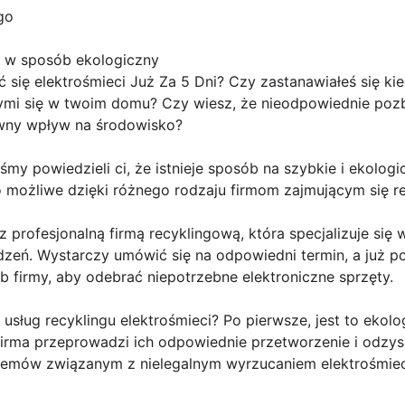
go
i w sposób ekologiczny
się elektrośmieci Już Za 5 Dni? Czy zastanawiałeś się kie
mi się w twoim domu? Czy wiesz, że nieodpowiednie pozb
ny wpływ na środowisko?
my powiedzieli ci, że istnieje sposób na szybkie i ekologi
To możliwe dzięki różnego rodzaju firmom zajmującym się re
 profesjonalną firmą recyklingową, która specjalizuje się 
dzeń. Wystarczy umówić się na odpowiedni termin, a już po 
 firmy, aby odebrać niepotrzebne elektroniczne sprzęty.
usług recyklingu elektrośmieci? Po pierwsze, jest to ekol
irma przeprowadzi ich odpowiednie przetworzenie i odzysk
emów związanym z nielegalnym wyrzucaniem elektrośmieci